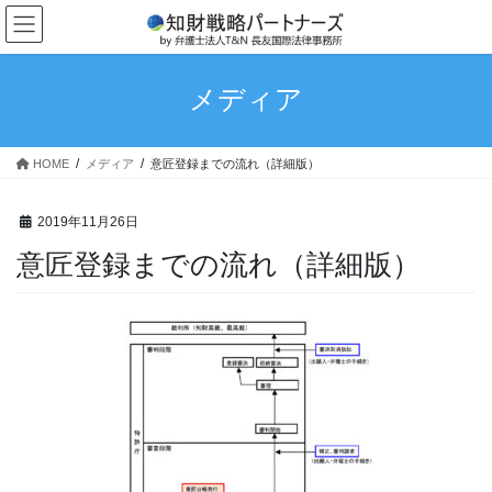
コ
ナ
ン
ビ
テ
ゲ
ン
ー
メディア
ツ
シ
へ
ョ
ス
ン
HOME
メディア
意匠登録までの流れ（詳細版）
キ
に
ッ
移
プ
動
2019年11月26日
意匠登録までの流れ（詳細版）