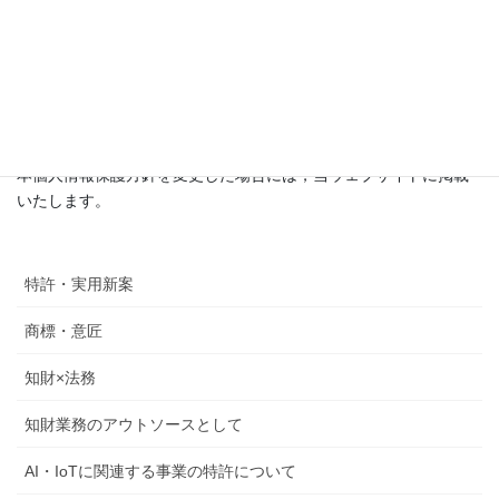
８. 継続的改善
当事務所は，個人情報の取扱いについて継続的な改善を努め，必
要に応じて本プライバシーポリシーを変更することがあります。
本個人情報保護方針を変更した場合には，当ウェブサイトに掲載
いたします。
特許・実用新案
商標・意匠
知財×法務
知財業務のアウトソースとして
AI・IoTに関連する事業の特許について