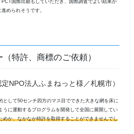
PCT国際出願もしていただき、国際調査でよい結果が
に進められそうです。
ー（特許、商標のご依頼）
認定NPO法人ふまねっと様／札幌市）
的として50センチ四方のマス目でできた大きな網を床に
ように運動するプログラムを開発して全国に展開してい
ためか、なかなか特許を取得することができませんでし