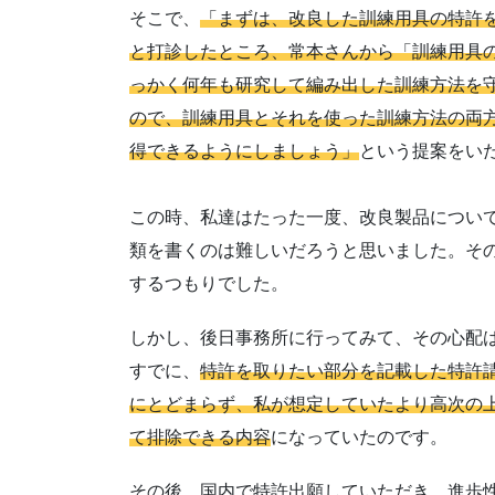
そこで、
「まずは、改良した訓練用具の特許
と打診したところ、常本さんから「訓練用具
っかく何年も研究して編み出した訓練方法を
ので、訓練用具とそれを使った訓練方法の両
得できるようにしましょう」
という提案をい
この時、私達はたった一度、改良製品につい
類を書くのは難しいだろうと思いました。そ
するつもりでした。
しかし、後日事務所に行ってみて、その心配
すでに、
特許を取りたい部分を記載した特許
にとどまらず、私が想定していたより高次の
て排除できる内容
になっていたのです。
その後、国内で特許出願していただき、進歩