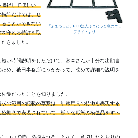
を取得してほしい」
の特許だけでは、せ
守ることができない
「ふまねっと」NPO法人ふまねっと様のウェ
ブサイトより
方を守れる特許を取
ただきました。
て短い時間説明をしただけで、常本さんが十分な出願書
のため、後日事務所にうかがって、改めて詳細な説明を
は杞憂だったことを知りました。
請求の範囲の記載の草案は、訓練用具の特徴を表現する
上位概念で表現されていて、様々な形態の模倣品をすべ
性について特に指摘されることなく、意図したとおりの