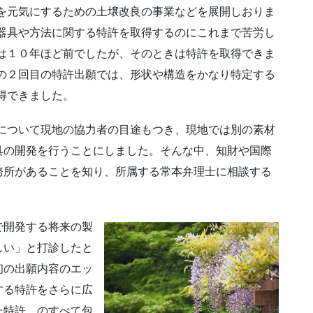
を元気にするための土壌改良の事業などを展開しおりま
器具や方法に関する特許を取得するのにこれまで苦労し
は１０年ほど前でしたが、そのときは特許を取得できま
の２回目の特許出願では、形状や構造をかなり特定する
得できました。
について現地の協力者の目途もつき、現地では別の素材
具の開発を行うことにしました。そんな中、知財や国際
務所があることを知り、所属する常本弁理士に相談する
で開発する将来の製
しい」と打診したと
初の出願内容のエッ
する特許をさらに広
た特許、のすべて包