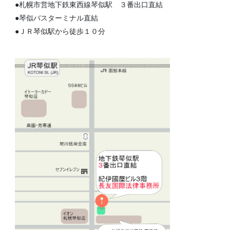
●札幌市営地下鉄東西線琴似駅 ３番出口直結
●琴似バスターミナル直結
●ＪＲ琴似駅から徒歩１０分