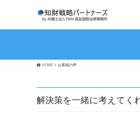
コ
ナ
ン
ビ
テ
ゲ
ン
ー
ツ
シ
へ
ョ
ス
ン
キ
に
ッ
移
HOME
お客様の声
プ
動
解決策を一緒に考えてくれ