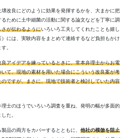
土壌改良にどのように効果を発揮するかを、大まかに把
するために土中細菌の活動に関する論文などを丁寧に調
しさが伝わるように
いろいろ工夫してくれたことも嬉し
医）には、実験内容をまとめて連絡するなど負担もかけ
ます。
改良アイデアを練っているときに、常本弁理士からお電
ついて、現地の素材を用いた場合にこういう改良案が考
たのですが、まさに、現地で技術者と検討していた内容
弁理士のほうでいろいろ調査を重ね、発明の幅が多面的
ました。
る製品の両方をカバーするとともに、
他社の模倣を阻止