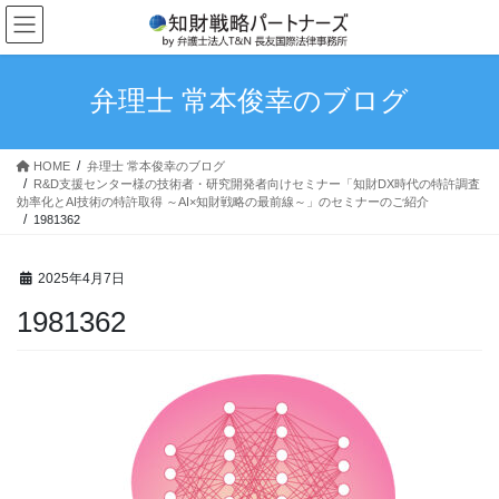
コ
ナ
ン
ビ
テ
ゲ
ン
ー
弁理士 常本俊幸のブログ
ツ
シ
へ
ョ
ス
ン
HOME
弁理士 常本俊幸のブログ
キ
に
R&D支援センター様の技術者・研究開発者向けセミナー「知財DX時代の特許調査
ッ
移
効率化とAI技術の特許取得 ～AI×知財戦略の最前線～」のセミナーのご紹介
プ
動
1981362
2025年4月7日
1981362