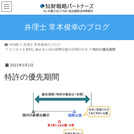
コ
ナ
ン
ビ
テ
ゲ
ン
ー
弁理士 常本俊幸のブログ
ツ
シ
へ
ョ
ス
ン
HOME
弁理士 常本俊幸のブログ
キ
に
ビジネスを有利に進めるための国際出願の活用の仕方
特許の優先期間
ッ
移
プ
動
2021年3月1日
特許の優先期間