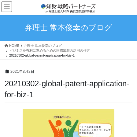
コ
ナ
ン
ビ
テ
ゲ
ン
ー
弁理士 常本俊幸のブログ
ツ
シ
へ
ョ
ス
ン
HOME
弁理士 常本俊幸のブログ
キ
に
ビジネスを有利に進めるための国際出願の活用の仕方
ッ
移
20210302-global-patent-application-for-biz-1
プ
動
2021年3月2日
20210302-global-patent-application-
for-biz-1