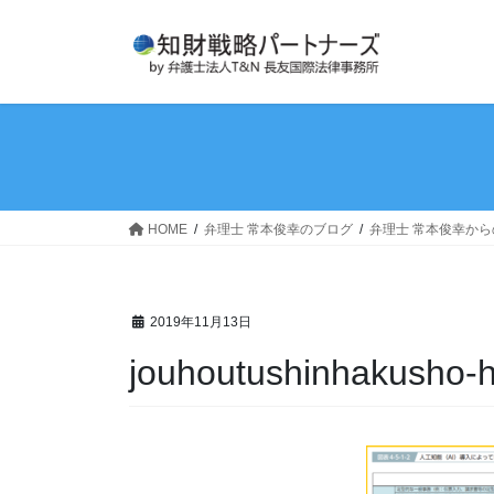
コ
ナ
ン
ビ
テ
ゲ
ン
ー
ツ
シ
へ
ョ
ス
ン
キ
に
ッ
移
HOME
弁理士 常本俊幸のブログ
弁理士 常本俊幸か
プ
動
2019年11月13日
jouhoutushinhakusho-