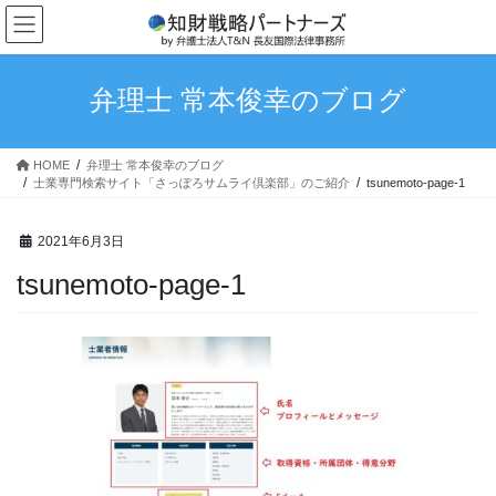
コ
ナ
ン
ビ
テ
ゲ
ン
ー
弁理士 常本俊幸のブログ
ツ
シ
へ
ョ
ス
ン
HOME
弁理士 常本俊幸のブログ
キ
に
士業専門検索サイト「さっぽろサムライ倶楽部」のご紹介
tsunemoto-page-1
ッ
移
プ
動
2021年6月3日
tsunemoto-page-1