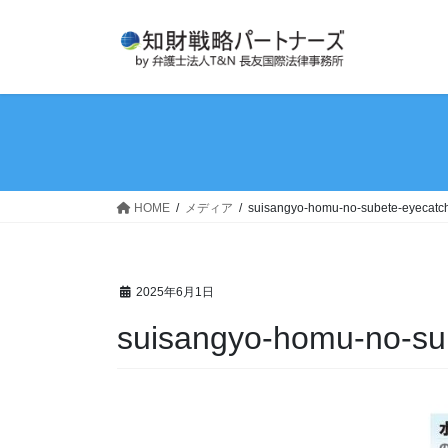
コ
ナ
ン
ビ
テ
ゲ
ン
ー
ツ
シ
へ
ョ
ス
ン
キ
に
ッ
移
HOME
メディア
suisangyo-homu-no-subete-eyecatc
プ
動
2025年6月1日
suisangyo-homu-no-su