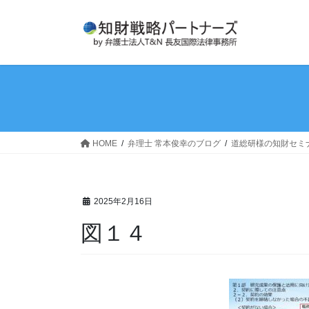
コ
ナ
ン
ビ
テ
ゲ
ン
ー
ツ
シ
へ
ョ
ス
ン
キ
に
ッ
移
HOME
弁理士 常本俊幸のブログ
道総研様の知財セミ
プ
動
2025年2月16日
図１４