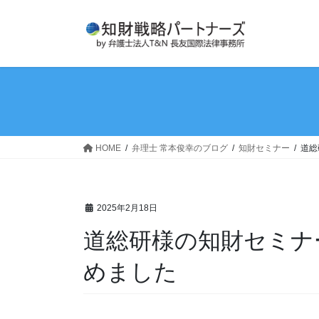
コ
ナ
ン
ビ
テ
ゲ
ン
ー
ツ
シ
へ
ョ
ス
ン
キ
に
ッ
移
HOME
弁理士 常本俊幸のブログ
知財セミナー
道総
プ
動
2025年2月18日
道総研様の知財セミナ
めました