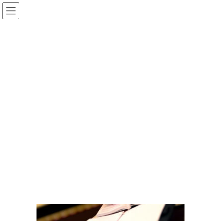
コ
ナ
ン
ビ
テ
ゲ
ン
ー
メディア
ツ
シ
へ
ョ
ス
ン
HOME
メディア
outsourcing2
キ
に
ッ
移
プ
動
2019年7月18日
outsourcing2