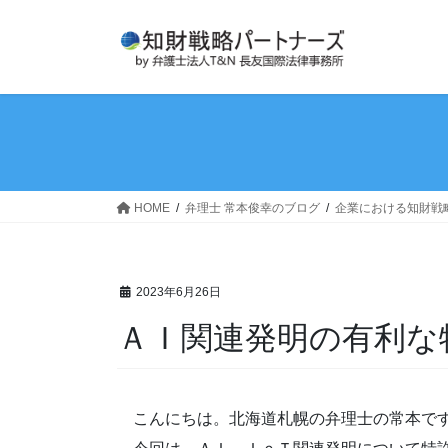
コ
ナ
ン
ビ
テ
ゲ
ン
ー
ツ
シ
へ
ョ
ス
ン
キ
に
ッ
移
HOME
弁理士 常本俊幸のブログ
企業における知財戦
プ
動
2023年6月26日
ＡＩ関連発明の有利な
こんにちは。北海道札幌の弁理士の常本で