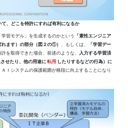
おいて、どこを特許にすれば有利になるか
学習モデル」を生成するのかという
「素性エンジニア
ばれます）の部分（図２の①）
、もしくは、
「学習デー
特許を取得できた場合、前述のような、
入力する学習済
上させたり、他の用途に
転用
したりするなどの行為）に
、ＡＩシステムの保護範囲が格段に向上することになり