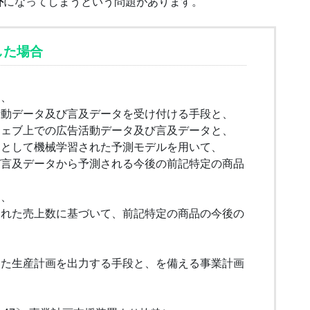
外
になってしまうという問題があります。
した場合
と、
動データ及び言及データを受け付ける手段と、
ウェブ上での広告活動データ及び言及データと、
として機械学習された予測モデルを用いて、
び言及データから予測される今後の前記特定の商品
、
された売上数に基づいて、前記特定の商品の今後の
した生産計画を出力する手段と、を備える事業計画