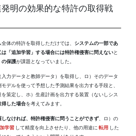
連発明の効果的な特許の取得戦
全体の特許を取得しただけでは、
システムの一部であ
又は「追加学習」する場合には特許権侵害に問えない
と
」の保護
が課題となっていました。
入力データと教師データ）を取得し、ロ）そのデータ
測モデルを使って予想した予測結果を出力する手段と、
量を策定し、ホ）生産計画を出力する装置（ないしシス
取得した場合
を考えてみます。
羅しなければ、特許権侵害に問うことができず
、ロ）の
加学習
して精度を向上させたり、他の用途に
転用
した