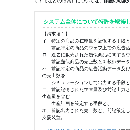
りするなどの行為）
については、保護の対象
システム全体について特許を取得
【請求項１】
イ）特定の商品の在庫量を記憶する手段
前記特定の商品のウェブ上での広告活
ロ）過去に販売された類似商品に関する
前記類似商品の売上数とを教師データ
ハ）前記特定の商品の広告活動データ及
の売上数を
シミュレーションして出力する手段と
二）前記記憶された在庫量及び前記出力
生産量を含む
生産計画を策定する手段と、
ホ）前記出力された売上数と、前記策定
支援装置。