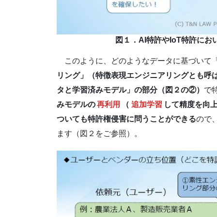
図１．AI特許やIoT特許に
このように、どのようなデータに基づいて「
リング」（特徴表現エンジニアリングとも呼
タと学習済みモデル」の部分（図２の②）
で
みモデルの
再利用
（
追加学習
して精度を向
ついても特許権侵害に問うことができる
ので
ます（図２をご参照）。